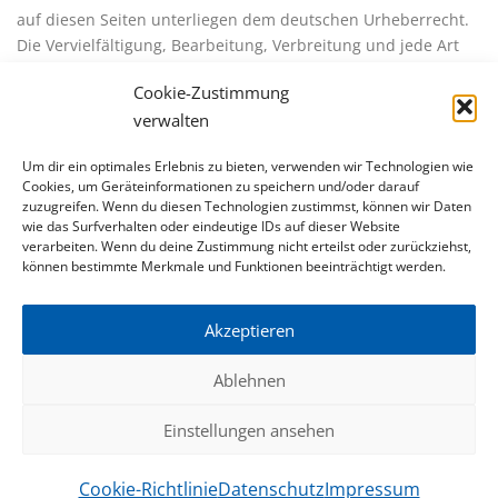
auf diesen Seiten unterliegen dem deutschen Urheberrecht.
Die Vervielfältigung, Bearbeitung, Verbreitung und jede Art
der Verwertung außerhalb der Grenzen des Urheberrechtes
Cookie-Zustimmung
bedürfen der schriftlichen Zustimmung des jeweiligen Autors
verwalten
bzw. Erstellers. Downloads und Kopien dieser Seite sind nur
für den privaten, nicht kommerziellen Gebrauch gestattet.
Um dir ein optimales Erlebnis zu bieten, verwenden wir Technologien wie
Soweit die Inhalte auf dieser Seite nicht vom Betreiber erstellt
Cookies, um Geräteinformationen zu speichern und/oder darauf
zuzugreifen. Wenn du diesen Technologien zustimmst, können wir Daten
wurden, werden die Urheberrechte Dritter beachtet.
wie das Surfverhalten oder eindeutige IDs auf dieser Website
Insbesondere werden Inhalte Dritter als solche
verarbeiten. Wenn du deine Zustimmung nicht erteilst oder zurückziehst,
gekennzeichnet. Sollten Sie trotzdem auf eine
können bestimmte Merkmale und Funktionen beeinträchtigt werden.
Urheberrechtsverletzung aufmerksam werden, bitten wir um
einen entsprechenden Hinweis. Bei Bekanntwerden von
Akzeptieren
Rechtsverletzungen werden wir derartige Inhalte umgehend
entfernen.
Ablehnen
Einstellungen ansehen
Copyright © 2026 Scharpegge GmbH
Cookie-Richtlinie
Datenschutz
Impressum