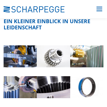
Zum
Menü
Inhalt
springen
EIN KLEINER EINBLICK IN UNSERE
LEIDENSCHAFT
UNTERNEHMEN
LEISTUNGEN
KONTAKT