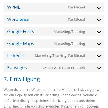
google-
to
WPML
analytics
Funktional
service
Consent
wordpress
to
Wordfence
Funktional
service
Consent
wpml
to
Google Fonts
Marketing/Tracking
service
Consent
wordfence
to
Google Maps
Marketing/Tracking
service
Consent
google-
to
LinkedIn
fonts
Marketing/Tracking, Funktional
service
Consent
google-
to
Sonstiges
maps
Zweck wird noch ermittelt
service
Consent
linkedin
to
7. Einwilligung
service
sonstiges
Wenn du unsere Website das erste Mal besuchst, zeigen wir
dir ein Pop-Up mit einer Erklärung über Cookies. Sobald du
auf „Einstellungen speichern“ klickst, gibst du uns deine
Einwilligung alle von dir gewählten Kategorien von Cookies